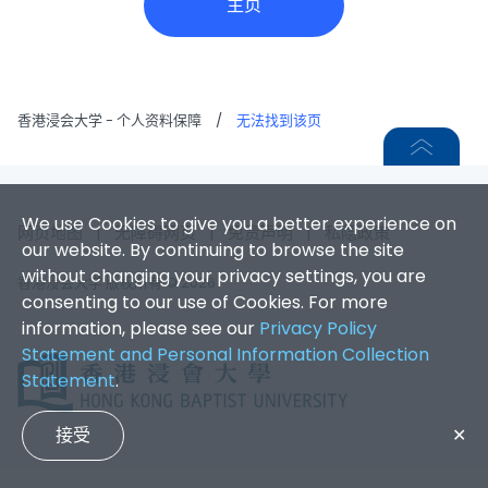
主页
香港浸会大学 - 个人资料保障
/
无法找到该页
We use Cookies to give you a better experience on
网页地图
|
无障碍网页
|
免责声明
|
私隐政策
our website. By continuing to browse the site
without changing your privacy settings, you are
香港浸会大学 版权所有 © 2026
consenting to our use of Cookies. For more
information, please see our
Privacy Policy
Statement and Personal Information Collection
Statement
.
接受
✕