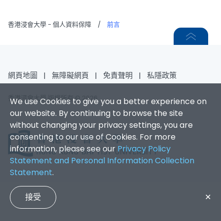
香港浸會大學 - 個人資料保障
/
前言
網頁地圖
|
無障礙網頁
|
免責聲明
|
私隱政策
香港浸會大學 版權所有 © 2026
We use Cookies to give you a better experience on
our website. By continuing to browse the site
without changing your privacy settings, you are
consenting to our use of Cookies. For more
information, please see our
Privacy Policy
Statement and Personal Information Collection
Statement
.
接受
✕